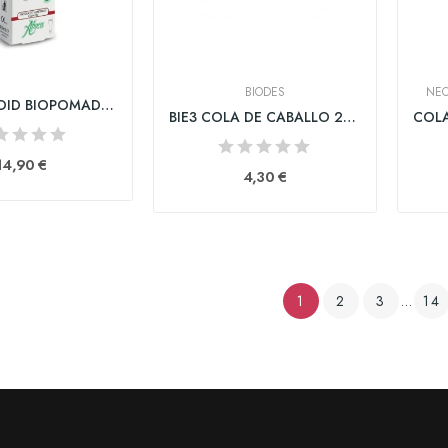
BIODES
NEO
NEOFITOROID BIOPOMADA HEMORROIDAL 1 ENVASE 40 ml
BIE3 COLA DE CABALLO 25 FILTROS 1,5 g
14,90 €
4,30 €
1
2
3
…
14