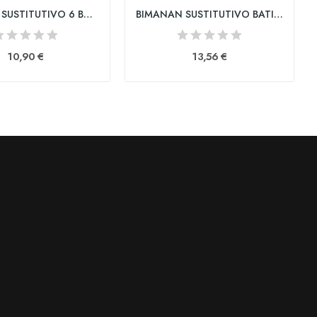
BIMANAN SUSTITUTIVO 6 BARRITAS 186 G SABOR...
BIMANAN SUSTITUTIVO BATIDO 6 SOBRES 50 g SABOR...
10,90 €
13,56 €